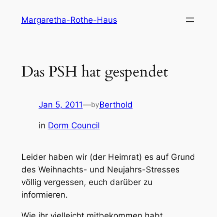
Skip
Margaretha-Rothe-Haus
to
content
Das PSH hat gespendet
Jan 5, 2011
—
Berthold
by
in
Dorm Council
Leider haben wir (der Heimrat) es auf Grund
des Weihnachts- und Neujahrs-Stresses
völlig vergessen, euch darüber zu
informieren.
Wie ihr vielleicht mitbekommen habt,